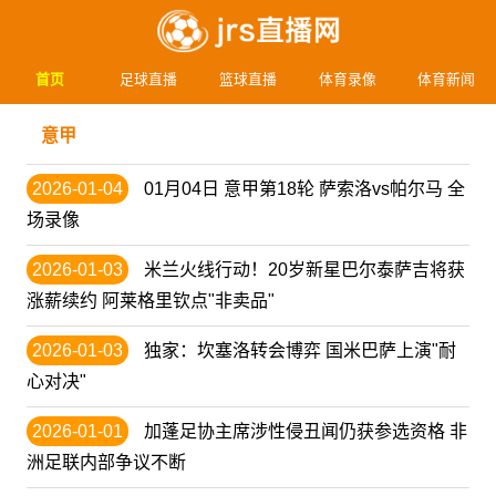
首页
足球直播
篮球直播
体育录像
体育新闻
意甲
2026-01-04
01月04日 意甲第18轮 萨索洛vs帕尔马 全
场录像
2026-01-03
米兰火线行动！20岁新星巴尔泰萨吉将获
涨薪续约 阿莱格里钦点"非卖品"
2026-01-03
独家：坎塞洛转会博弈 国米巴萨上演"耐
心对决"
2026-01-01
加蓬足协主席涉性侵丑闻仍获参选资格 非
洲足联内部争议不断