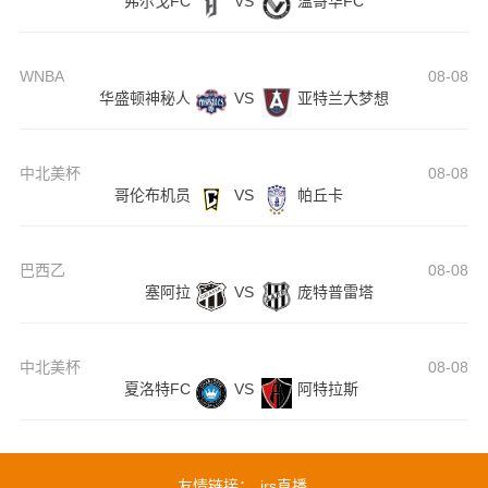
弗尔戈FC
VS
温哥华FC
WNBA
08-08
华盛顿神秘人
VS
亚特兰大梦想
中北美杯
08-08
哥伦布机员
VS
帕丘卡
巴西乙
08-08
塞阿拉
VS
庞特普雷塔
中北美杯
08-08
夏洛特FC
VS
阿特拉斯
友情链接：
jrs直播