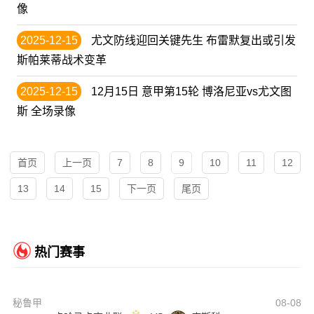
像
2025-12-15
尤文防线迎回关键先生 布雷默复出或引发
斯帕莱蒂战术变革
2025-12-15
12月15日 意甲第15轮 博洛尼亚vs尤文图
斯 全场录像
首页
上一页
7
8
9
10
11
12
13
14
15
下一页
尾页
热门赛事
秘鲁甲
08-08