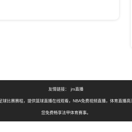
友情链接：
jrs直播
足球比赛赛程，提供篮球直播在线观看，NBA免费视频直播，体育直播高清
您免费畅享法甲体育赛事。
由用户收集或从搜索引擎搜索整理获得，如有侵犯您的权益请通知我们，