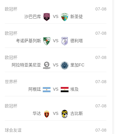
欧冠杯
07-08
沙巴巴库
VS
新圣徒
欧冠杯
07-08
考诺萨基列斯
VS
德利塔
欧冠杯
07-08
阿拉特亚美尼亚
VS
里加FC
世界杯
07-08
阿根廷
VS
埃及
欧冠杯
07-08
华达
VS
古比斯
球会友谊
07-08