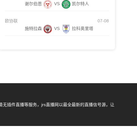
谢尔伯恩
VS
凯尔特人
欧协联
07-08
施特拉森
VS
拉科奥里塔
无插件直播等服务，jrs直播网以最全最新的直播信号源，让
我们会第一时间处理，谢谢。