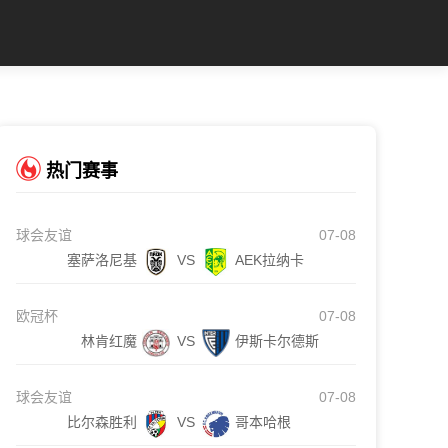
热门赛事
球会友谊
07-08
塞萨洛尼基
VS
AEK拉纳卡
欧冠杯
07-08
林肯红魔
VS
伊斯卡尔德斯
球会友谊
07-08
比尔森胜利
VS
哥本哈根