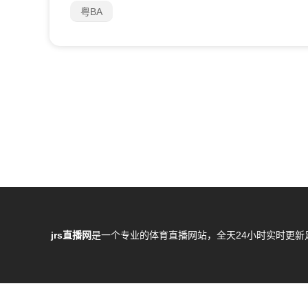
粤BA
jrs直播网
是一个专业的体育直播网站，全天24小时实时更新
所有直播信号和视频录像均