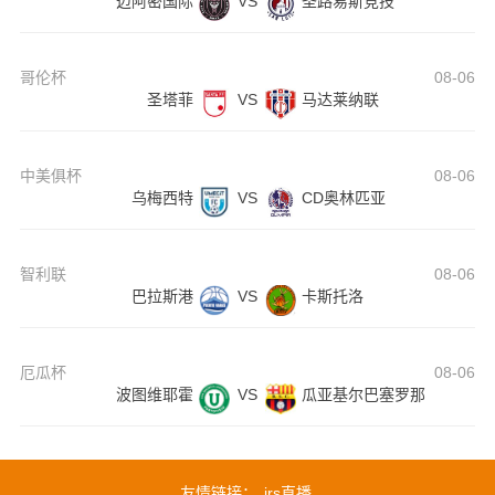
迈阿密国际
VS
圣路易斯竞技
哥伦杯
08-06
圣塔菲
VS
马达莱纳联
中美俱杯
08-06
乌梅西特
VS
CD奥林匹亚
智利联
08-06
巴拉斯港
VS
卡斯托洛
厄瓜杯
08-06
波图维耶霍
VS
瓜亚基尔巴塞罗那
友情链接：
jrs直播