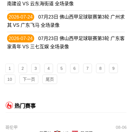
南建设 VS 云东海街道 全场录像
2026-07-24
07月23日 佛山西甲足球联赛第3轮 广州求
其 VS 广东飞马 全场录像
2026-07-24
07月23日 佛山西甲足球联赛第3轮 广东客
家青年 VS 三七互娱 全场录像
1
2
3
4
5
6
7
8
9
10
下一页
尾页
热门赛事
哥伦甲
08-06