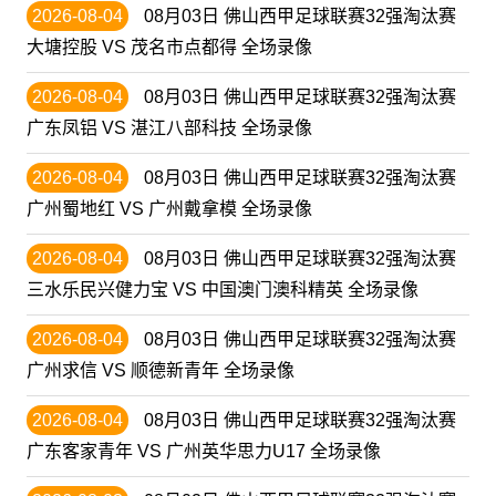
2026-08-04
08月03日 佛山西甲足球联赛32强淘汰赛
大塘控股 VS 茂名市点都得 全场录像
2026-08-04
08月03日 佛山西甲足球联赛32强淘汰赛
广东凤铝 VS 湛江八部科技 全场录像
2026-08-04
08月03日 佛山西甲足球联赛32强淘汰赛
广州蜀地红 VS 广州戴拿模 全场录像
2026-08-04
08月03日 佛山西甲足球联赛32强淘汰赛
三水乐民兴健力宝 VS 中国澳门澳科精英 全场录像
2026-08-04
08月03日 佛山西甲足球联赛32强淘汰赛
广州求信 VS 顺德新青年 全场录像
2026-08-04
08月03日 佛山西甲足球联赛32强淘汰赛
广东客家青年 VS 广州英华思力U17 全场录像