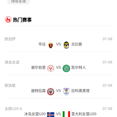
球会友谊
热门赛事
欧冠杯
07-08
华达
VS
古比斯
球会友谊
07-08
谢尔伯恩
VS
凯尔特人
欧协联
07-08
施特拉森
VS
拉科奥里塔
女欧U20 A
07-08
冰岛女篮U20
VS
意大利女篮U20