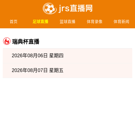
首页
足球直播
篮球直播
体育录像
体育新闻
瑞典杯直播
2026年08月06日 星期四
2026年08月07日 星期五