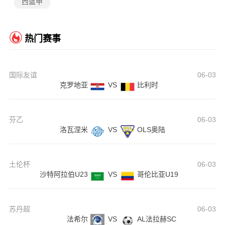
西篮甲
热门赛事
国际友谊
06-03
克罗地亚
VS
比利时
芬乙
06-03
洛瓦涅米
VS
OLS奥陆
土伦杯
06-03
沙特阿拉伯U23
VS
哥伦比亚U19
苏丹超
06-03
法希尔
VS
AL法拉赫SC