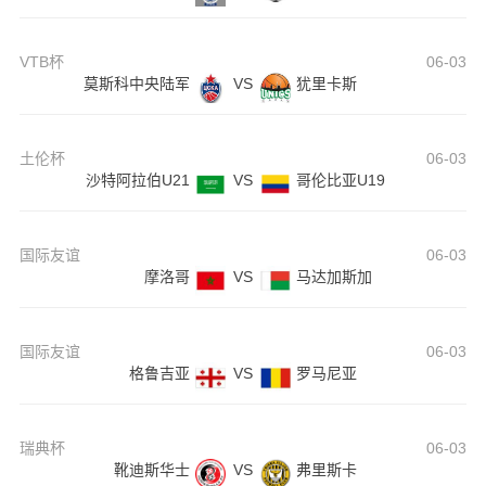
VTB杯
06-03
莫斯科中央陆军
VS
犹里卡斯
土伦杯
06-03
沙特阿拉伯U21
VS
哥伦比亚U19
国际友谊
06-03
摩洛哥
VS
马达加斯加
国际友谊
06-03
格鲁吉亚
VS
罗马尼亚
瑞典杯
06-03
靴迪斯华士
VS
弗里斯卡