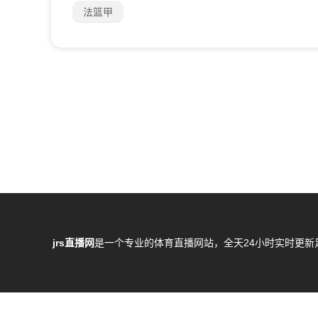
法篮甲
jrs直播网
是一个专业的体育直播网站，全天24小时实时更新
所有直播信号和视频录像均