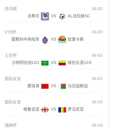
苏丹超
06-03
法希尔
VS
AL法拉赫SC
VTB杯
06-03
莫斯科中央陆军
VS
犹里卡斯
土伦杯
06-03
沙特阿拉伯U21
VS
哥伦比亚U19
国际友谊
06-03
摩洛哥
VS
马达加斯加
国际友谊
06-03
格鲁吉亚
VS
罗马尼亚
瑞典杯
06-03