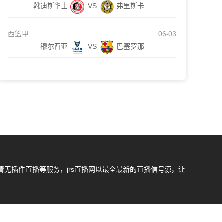
靴迪斯华士
VS
弗里斯卡
西篮甲
06-03
穆尔西亚
VS
巴塞罗那
无插件直播等服务，jrs直播网以最全最新的直播信号源，让
我们会第一时间处理，谢谢。