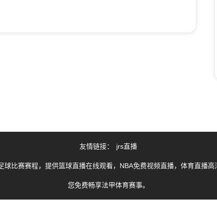
友情链接：
jrs直播
足球比赛赛程，提供篮球直播在线观看，NBA免费视频直播，体育直播高清
您免费畅享法甲体育赛事。
由用户收集或从搜索引擎搜索整理获得，如有侵犯您的权益请通知我们，