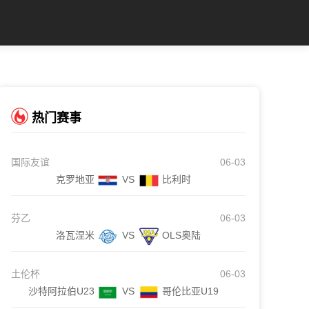
热门赛事
国际友谊
06-03
克罗地亚
VS
比利时
芬乙
06-03
洛瓦涅米
VS
OLS奥陆
土伦杯
06-03
沙特阿拉伯U23
VS
哥伦比亚U19