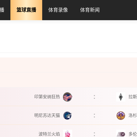
播
篮球直播
体育录像
体育新闻
:
印第安纳狂热
拉斯
:
明尼苏达天猫
洛杉
:
波特兰火焰
多伦