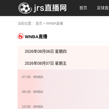
首页
足球直
当前位置：
首页
>
WNBA直播
WNBA直播
2026年08月06日 星期四
2026年08月07日 星期五
07:00
WNBA
09:00
WNBA
10:00
WNBA