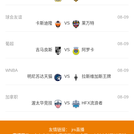
球会友谊
08-09
卡斯迪隆
VS
莱万特
葡超
08-09
吉马良斯
VS
阿罗卡
WNBA
08-09
明尼苏达天猫
VS
拉斯维加斯王牌
加拿职
08-09
渥太华竞技
VS
HFX流浪者
友情链接：
jrs直播