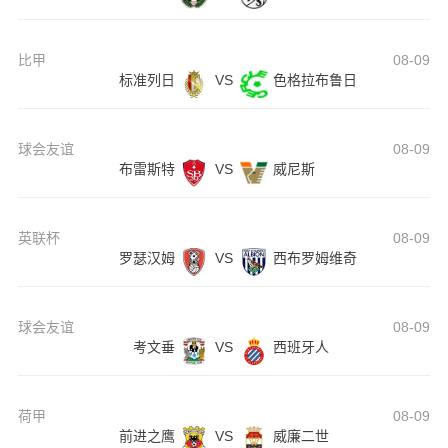
比甲
08-09
标准列日
VS
色格拉布鲁日
球会友谊
08-09
布雷斯特
VS
威尼斯
英联杯
08-09
罗瑟汉姆
VS
西布罗姆维奇
球会友谊
08-09
考文垂
VS
西班牙人
荷甲
08-09
前进之鹰
VS
威廉二世