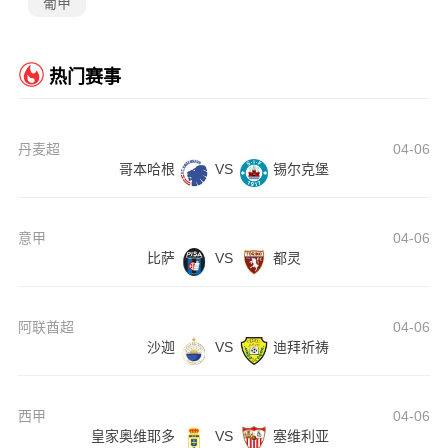
葡甲
热门赛事
丹麦超
04-06
哥本哈根
VS
锡尔克堡
意甲
04-06
比萨
VS
都灵
阿联酋超
04-06
沙迦
VS
迪拜祈祷
西甲
04-06
皇家奥维耶多
VS
塞维利亚