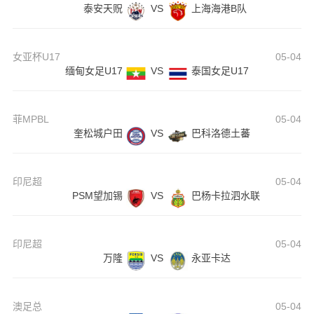
泰安天贶
VS
上海海港B队
女亚杯U17
05-04
缅甸女足U17
VS
泰国女足U17
菲MPBL
05-04
奎松城户田
VS
巴科洛德土蕃
印尼超
05-04
PSM望加锡
VS
巴杨卡拉泗水联
印尼超
05-04
万隆
VS
永亚卡达
澳足总
05-04