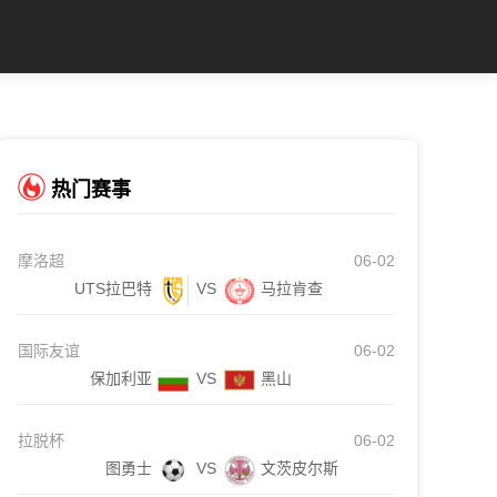
热门赛事
摩洛超
06-02
UTS拉巴特
VS
马拉肯查
国际友谊
06-02
保加利亚
VS
黑山
拉脱杯
06-02
图勇士
VS
文茨皮尔斯