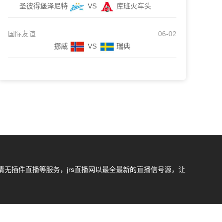
圣彼得堡泽尼特
VS
库班火车头
国际友谊
06-02
挪威
VS
瑞典
无插件直播等服务，jrs直播网以最全最新的直播信号源，让
我们会第一时间处理，谢谢。