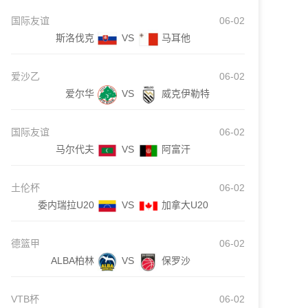
国际友谊
06-02
斯洛伐克
VS
马耳他
爱沙乙
06-02
爱尔华
VS
威克伊勒特
国际友谊
06-02
马尔代夫
VS
阿富汗
土伦杯
06-02
委内瑞拉U20
VS
加拿大U20
德篮甲
06-02
ALBA柏林
VS
保罗沙
VTB杯
06-02