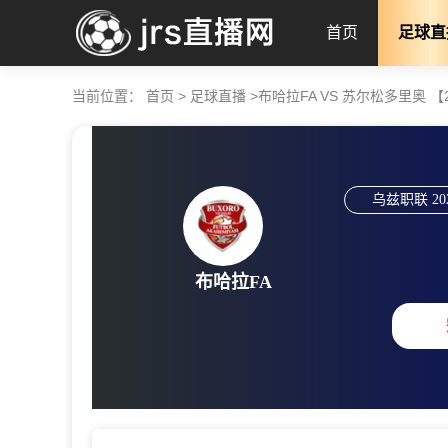
首页
足球直
当前位置：
首页
>
足球直播
>
布哈拉FA VS 苏尔松多里奥 【2026
乌兹职联
20
布哈拉FA