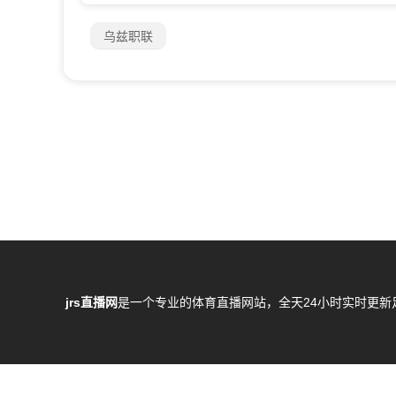
乌兹职联
jrs直播网
是一个专业的体育直播网站，全天24小时实时更新
所有直播信号和视频录像均