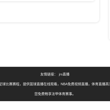
友情链接：
jrs直播
足球比赛赛程，提供篮球直播在线观看，NBA免费视频直播，体育直播高清
您免费畅享法甲体育赛事。
由用户收集或从搜索引擎搜索整理获得，如有侵犯您的权益请通知我们，