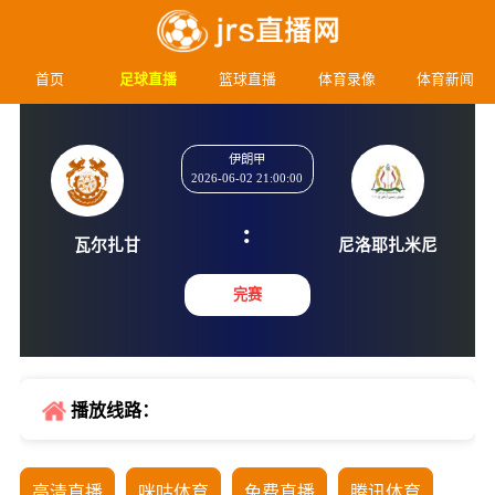
首页
足球直播
篮球直播
体育录像
体育新闻
伊朗甲
2026-06-02 21:00:00
:
瓦尔扎甘
尼洛耶扎
完赛
播放线路：
高清直播
咪咕体育
免费直播
腾讯体育