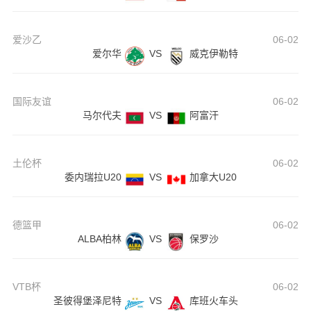
爱沙乙
06-02
爱尔华
VS
威克伊勒特
国际友谊
06-02
马尔代夫
VS
阿富汗
土伦杯
06-02
委内瑞拉U20
VS
加拿大U20
德篮甲
06-02
ALBA柏林
VS
保罗沙
VTB杯
06-02
圣彼得堡泽尼特
VS
库班火车头