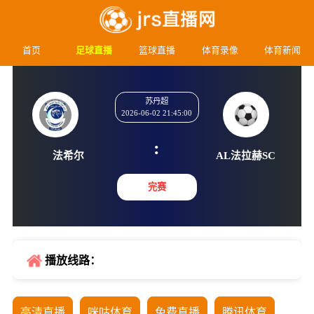
首页
足球直播
篮球直播
体育录像
体育新闻
苏丹超
2026-06-02 21:45:00
:
法希尔
AL法拉
完赛
播放线路：
高清直播
咪咕体育
免费直播
腾讯体育