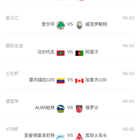
爱沙乙
06-02
爱尔华
VS
威克伊勒特
国际友谊
06-02
马尔代夫
VS
阿富汗
土伦杯
06-02
委内瑞拉U20
VS
加拿大U20
德篮甲
06-02
ALBA柏林
VS
保罗沙
VTB杯
06-02
圣彼得堡泽尼特
VS
库班火车头