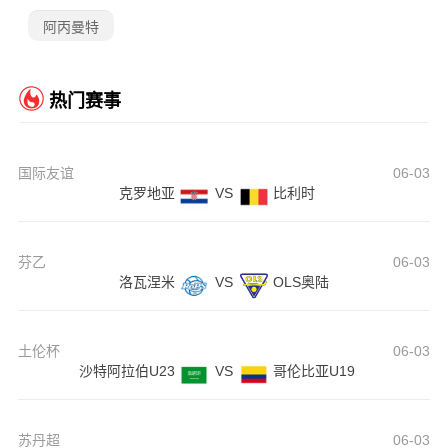
阿丙曼特
热门赛事
国际友谊
06-03
克罗地亚
VS
比利时
芬乙
06-03
洛瓦涅米
VS
OLS奥陆
土伦杯
06-03
沙特阿拉伯U23
VS
哥伦比亚U19
苏丹超
06-03