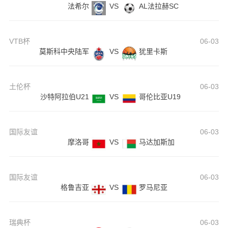
法希尔
VS
AL法拉赫SC
VTB杯
06-03
莫斯科中央陆军
VS
犹里卡斯
土伦杯
06-03
沙特阿拉伯U21
VS
哥伦比亚U19
国际友谊
06-03
摩洛哥
VS
马达加斯加
国际友谊
06-03
格鲁吉亚
VS
罗马尼亚
瑞典杯
06-03