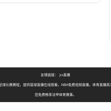
友情链接：
jrs直播
足球比赛赛程，提供篮球直播在线观看，NBA免费视频直播，体育直播高清
您免费畅享法甲体育赛事。
由用户收集或从搜索引擎搜索整理获得，如有侵犯您的权益请通知我们，