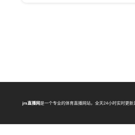
jrs直播网
是一个专业的体育直播网站，全天24小时实时更新
所有直播信号和视频录像均