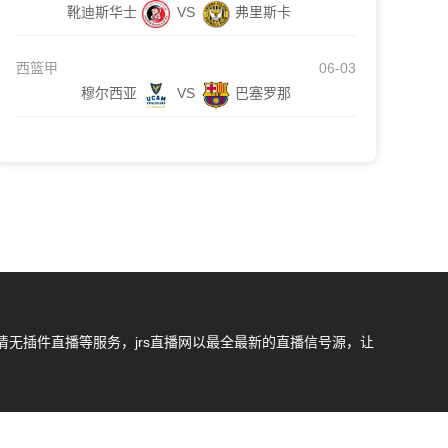
靴迪斯华士
VS
弗里斯卡
西篮甲
06-03
穆尔西亚
VS
巴塞罗那
无插件直播等服务，jrs直播网以最全最新的直播信号源，让
我们会第一时间处理，谢谢。