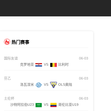
热门赛事
国际友谊
06-03
克罗地亚
VS
比利时
芬乙
06-03
洛瓦涅米
VS
OLS奥陆
土伦杯
06-03
沙特阿拉伯U23
VS
哥伦比亚U19