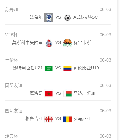
苏丹超
06-03
法希尔
VS
AL法拉赫SC
VTB杯
06-03
莫斯科中央陆军
VS
犹里卡斯
土伦杯
06-03
沙特阿拉伯U21
VS
哥伦比亚U19
国际友谊
06-03
摩洛哥
VS
马达加斯加
国际友谊
06-03
格鲁吉亚
VS
罗马尼亚
瑞典杯
06-03