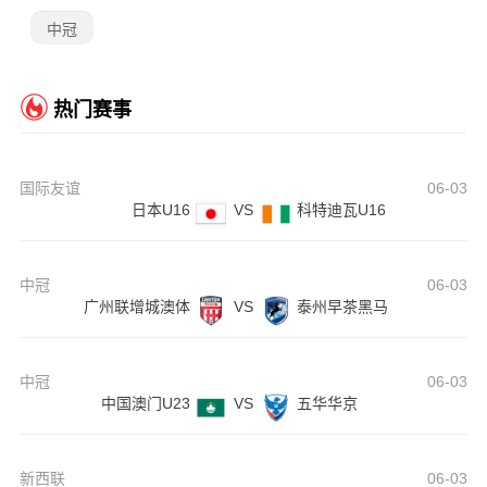
中冠
热门赛事
国际友谊
06-03
日本U16
VS
科特迪瓦U16
中冠
06-03
广州联增城澳体
VS
泰州早茶黑马
中冠
06-03
中国澳门U23
VS
五华华京
新西联
06-03