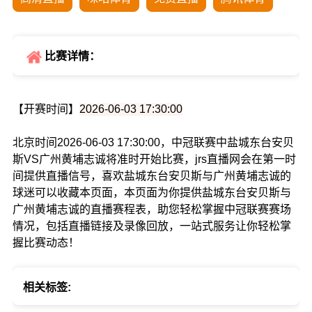
比赛详情：
【开赛时间】
2026-06-03 17:30:00
北京时间2026-06-03 17:30:00，中冠联赛中盐城东台安贝
斯VS广州黄埔志诚将准时开始比赛，jrs直播网会在第一时
间提供直播信号，喜欢盐城东台安贝斯与广州黄埔志诚的
球迷可以收藏本页面，本页面为你提供盐城东台安贝斯与
广州黄埔志诚的直播赛程表，助您轻松掌握中冠联赛赛场
情况，包括直播链接及录像回放，一站式服务让你轻松掌
握比赛动态！
相关标签: