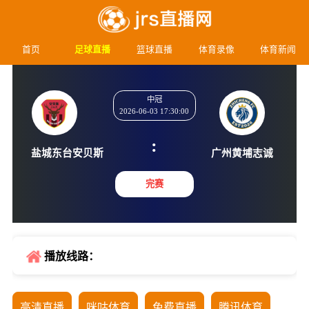
首页
足球直播
篮球直播
体育录像
体育新闻
中冠
2026-06-03 17:30:00
:
盐城东台安贝斯
广州黄埔
完赛
播放线路：
高清直播
咪咕体育
免费直播
腾讯体育