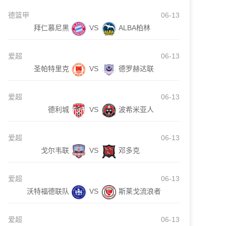
德篮甲
06-13
拜仁慕尼黑
VS
ALBA柏林
爱超
06-13
圣帕特里克
VS
德罗赫达联
爱超
06-13
德利城
VS
波希米亚人
爱超
06-13
戈尔韦联
VS
邓多克
爱超
06-13
沃特福德联队
VS
斯莱戈流浪者
爱超
06-13