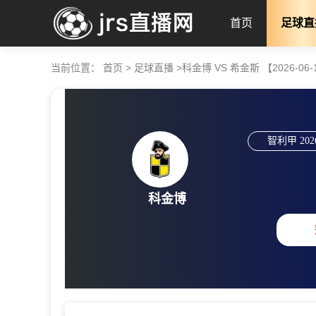
首页
足球直
当前位置：
首页
>
足球直播
>
科金博 VS 希金斯 【2026-06-14
智利甲
202
科金博