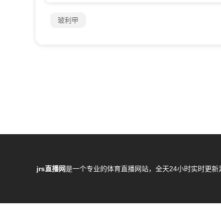
玻利甲
jrs直播网
是一个专业的体育直播网站，全天24小时实时更新
所有直播信号和视频录像均