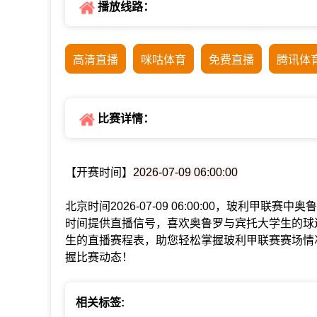
播放线路：
高清直播
咪咕体育
免费直播
腾讯体
比赛详情：
【开赛时间】
2026-07-09 06:00:00
北京时间2026-07-09 06:00:00，玻利甲联
时间提供直播信号，喜欢奥鲁罗与宾托大学生的球
生的直播赛程表，助您轻松掌握玻利甲联赛赛场情
握比赛动态！
相关标签: