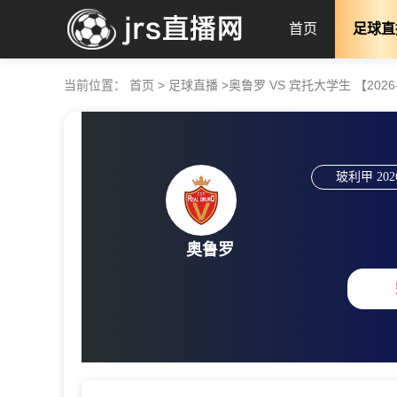
首页
足球直
当前位置：
首页
>
足球直播
>
奥鲁罗 VS 宾托大学生 【2026-07
玻利甲
202
奥鲁罗