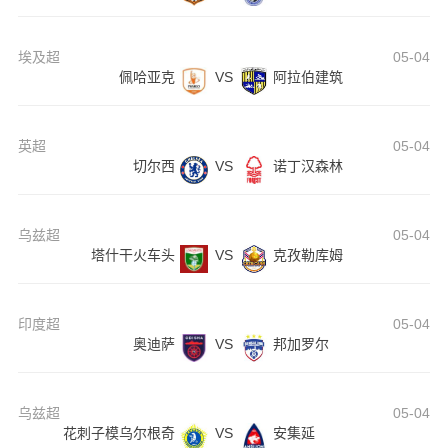
埃及超
05-04
佩哈亚克
VS
阿拉伯建筑
英超
05-04
切尔西
VS
诺丁汉森林
乌兹超
05-04
塔什干火车头
VS
克孜勒库姆
印度超
05-04
奥迪萨
VS
邦加罗尔
乌兹超
05-04
花刺子模乌尔根奇
VS
安集延