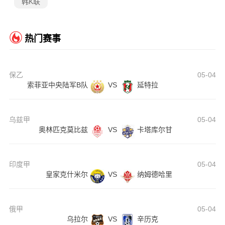
韩K联
热门赛事
保乙
05-04
索菲亚中央陆军B队
VS
延特拉
乌兹甲
05-04
奥林匹克莫比兹
VS
卡塔库尔甘
印度甲
05-04
皇家克什米尔
VS
纳姆德哈里
俄甲
05-04
乌拉尔
VS
辛历克