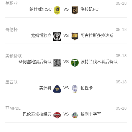
美职业
05-18
纳什威尔SC
VS
洛杉矶FC
哥伦杯
05-18
尤姆博独立
VS
阿古拉斯多拉达斯
美预备联
05-18
圣何塞地震后备队
VS
波特兰伐木者后备队
墨西联
05-18
美洲狮
VS
帕丘卡
菲MPBL
05-18
巴伦苏埃拉经典
VS
黎刹十字军