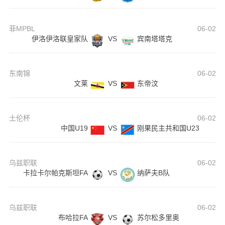
菲MPBL
06-02
伊洛伊洛联皇家队
VS
宾南塔塔克
东南锦
06-02
文莱
VS
东帝汶
土伦杯
06-02
中国U19
VS
刚果民主共和国U23
乌兹职联
06-02
卡拉卡尔帕克斯坦FA
VS
纳萨夫B队
乌兹职联
06-02
布哈拉FA
VS
苏尔松多里奥