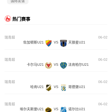
国际友谊
热门赛事
瑞青超
06-02
佐加顿斯U21
VS
天狼星U21
瑞青超
06-02
卡尔马U21
VS
法肯柏尔U21
瑞青超
06-02
哈肯U21
VS
哥德堡U21
瑞青超
06-02
埃尔夫斯堡U21
VS
诺尔比U21