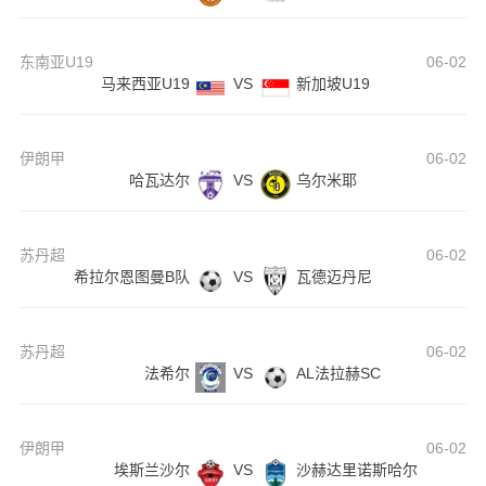
东南亚U19
06-02
马来西亚U19
VS
新加坡U19
伊朗甲
06-02
哈瓦达尔
VS
乌尔米耶
苏丹超
06-02
希拉尔恩图曼B队
VS
瓦德迈丹尼
苏丹超
06-02
法希尔
VS
AL法拉赫SC
伊朗甲
06-02
埃斯兰沙尔
VS
沙赫达里诺斯哈尔